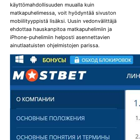
käyttömahdollisuuden muualla kuin
matkapuhelimessa, voit hyödyntää sivuston
mobiilityyppistä lisäksi. Uusin vedonvälittäjä
ehdottaa hauskanpitoa matkapuhelimiin ja
iPhone-puhelimiin helposti asennettavien
ainutlaatuisten ohjelmistojen parissa.