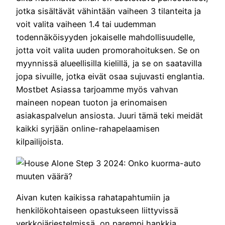
jotka sisältävät vähintään vaiheen 3 tilanteita ja
voit valita vaiheen 1.4 tai uudemman
todennäköisyyden jokaiselle mahdollisuudelle,
jotta voit valita uuden promorahoituksen. Se on
myynnissä alueellisilla kielillä, ja se on saatavilla
jopa sivuille, jotka eivät osaa sujuvasti englantia.
Mostbet Asiassa tarjoamme myös vahvan
maineen nopean tuoton ja erinomaisen
asiakaspalvelun ansiosta. Juuri tämä teki meidät
kaikki syrjään online-rahapelaamisen
kilpailijoista.
Aivan kuten kaikissa rahatapahtumiin ja
henkilökohtaiseen opastukseen liittyvissä
verkkojärjestelmissä, on parempi hankkia