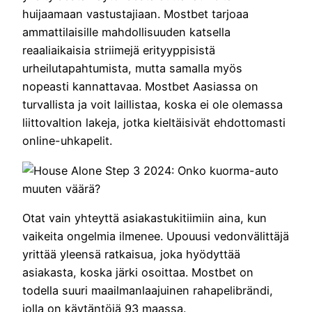
huijaamaan vastustajiaan. Mostbet tarjoaa
ammattilaisille mahdollisuuden katsella
reaaliaikaisia ​​striimejä erityyppisistä
urheilutapahtumista, mutta samalla myös
nopeasti kannattavaa. Mostbet Aasiassa on
turvallista ja voit laillistaa, koska ei ole olemassa
liittovaltion lakeja, jotka kieltäisivät ehdottomasti
online-uhkapelit.
Otat vain yhteyttä asiakastukitiimiin aina, kun
vaikeita ongelmia ilmenee. Upouusi vedonvälittäjä
yrittää yleensä ratkaisua, joka hyödyttää
asiakasta, koska järki osoittaa. Mostbet on
todella suuri maailmanlaajuinen rahapelibrändi,
jolla on käytäntöjä 93 maassa.