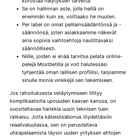
korostaa hälytyksen tarvetta.
Se on hallinnan aste, jolla heillä on
enemmän kuin se, voittaako he muuten.
Per label on omat pelilainsäädäntönsä ja -
säännönsä, joten asiakkaamme näkevät
aina sopivia vaihtoehtoja nautittavaksi
säännöllisesti.
Niille, joiden ei enää tarvitse pelata online-
pelejä Mostbetilla ja voit halutessasi
tyhjentää oman laillisen profiilisi, tarjoamme
sinulle monia vinkkejä sen tekemiseen.
Jos rahoituksesta vetäytymiseen liittyy
komplikaatioita upouuden kaavan kanssa, on
suositeltavaa hankkia uusin teknisen tuen
ratkaisu. Jotta käteislisäbonus löydettäisiin
reaalivaluutassa, sen on perusteltava
uhkapelaamista täysin uuden yrityksen ehtojen