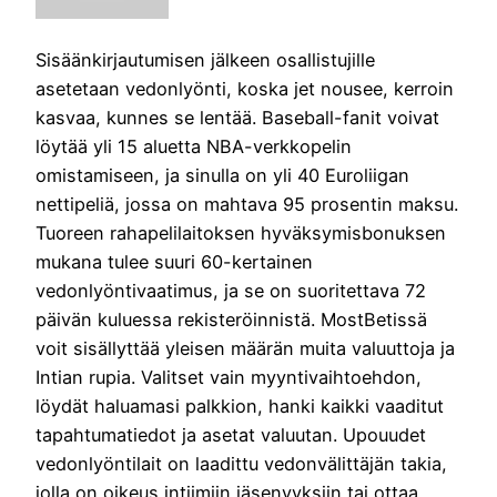
Sisäänkirjautumisen jälkeen osallistujille
asetetaan vedonlyönti, koska jet nousee, kerroin
kasvaa, kunnes se lentää. Baseball-fanit voivat
löytää yli 15 aluetta NBA-verkkopelin
omistamiseen, ja sinulla on yli 40 Euroliigan
nettipeliä, jossa on mahtava 95 prosentin maksu.
Tuoreen rahapelilaitoksen hyväksymisbonuksen
mukana tulee suuri 60-kertainen
vedonlyöntivaatimus, ja se on suoritettava 72
päivän kuluessa rekisteröinnistä. MostBetissä
voit sisällyttää yleisen määrän muita valuuttoja ja
Intian rupia. Valitset vain myyntivaihtoehdon,
löydät haluamasi palkkion, hanki kaikki vaaditut
tapahtumatiedot ja asetat valuutan. Upouudet
vedonlyöntilait on laadittu vedonvälittäjän takia,
jolla on oikeus intiimiin jäsenyyksiin tai ottaa