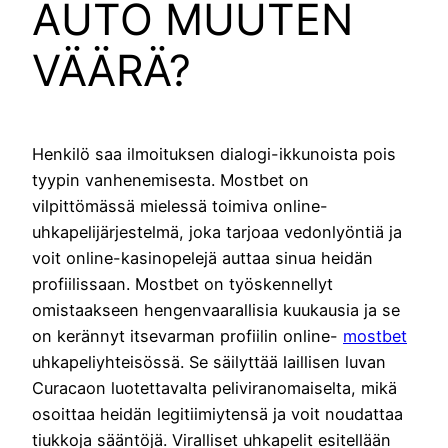
AUTO MUUTEN
VÄÄRÄ?
Henkilö saa ilmoituksen dialogi-ikkunoista pois
tyypin vanhenemisesta. Mostbet on
vilpittömässä mielessä toimiva online-
uhkapelijärjestelmä, joka tarjoaa vedonlyöntiä ja
voit online-kasinopelejä auttaa sinua heidän
profiilissaan. Mostbet on työskennellyt
omistaakseen hengenvaarallisia kuukausia ja se
on kerännyt itsevarman profiilin online-
mostbet
uhkapeliyhteisössä.
Se säilyttää laillisen luvan
Curacaon luotettavalta peliviranomaiselta, mikä
osoittaa heidän legitiimiytensä ja voit noudattaa
tiukkoja sääntöjä. Viralliset uhkapelit esitellään