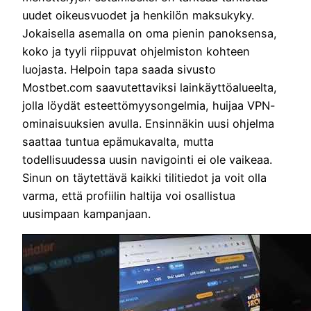
uudet oikeusvuodet ja henkilön maksukyky.
Jokaisella asemalla on oma pienin panoksensa,
koko ja tyyli riippuvat ohjelmiston kohteen
luojasta. Helpoin tapa saada sivusto
Mostbet.com saavutettaviksi lainkäyttöalueelta,
jolla löydät esteettömyysongelmia, huijaa VPN-
ominaisuuksien avulla. Ensinnäkin uusi ohjelma
saattaa tuntua epämukavalta, mutta
todellisuudessa uusin navigointi ei ole vaikeaa.
Sinun on täytettävä kaikki tilitiedot ja voit olla
varma, että profiilin haltija voi osallistua
uusimpaan kampanjaan.