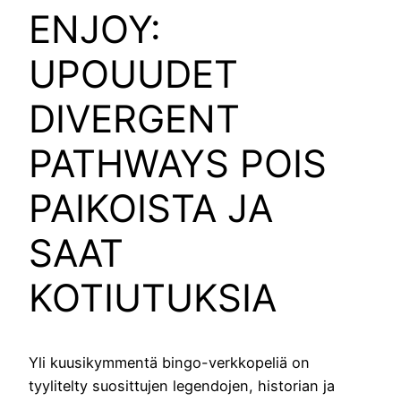
ENJOY:
UPOUUDET
DIVERGENT
PATHWAYS POIS
PAIKOISTA JA
SAAT
KOTIUTUKSIA
Yli kuusikymmentä bingo-verkkopeliä on
tyylitelty suosittujen legendojen, historian ja