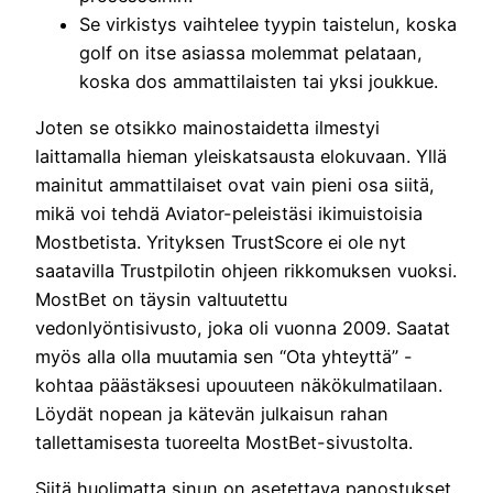
Se virkistys vaihtelee tyypin taistelun, koska
golf on itse asiassa molemmat pelataan,
koska dos ammattilaisten tai yksi joukkue.
Joten se otsikko mainostaidetta ilmestyi
laittamalla hieman yleiskatsausta elokuvaan. Yllä
mainitut ammattilaiset ovat vain pieni osa siitä,
mikä voi tehdä Aviator-peleistäsi ikimuistoisia
Mostbetista. Yrityksen TrustScore ei ole nyt
saatavilla Trustpilotin ohjeen rikkomuksen vuoksi.
MostBet on täysin valtuutettu
vedonlyöntisivusto, joka oli vuonna 2009. Saatat
myös alla olla muutamia sen “Ota yhteyttä” -
kohtaa päästäksesi upouuteen näkökulmatilaan.
Löydät nopean ja kätevän julkaisun rahan
tallettamisesta tuoreelta MostBet-sivustolta.
Siitä huolimatta sinun on asetettava panostukset,