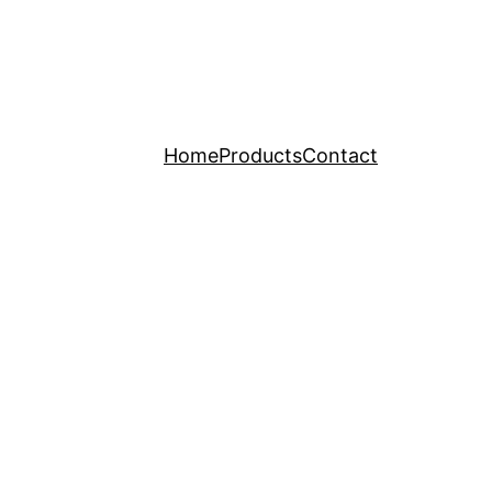
Home
Products
Contact