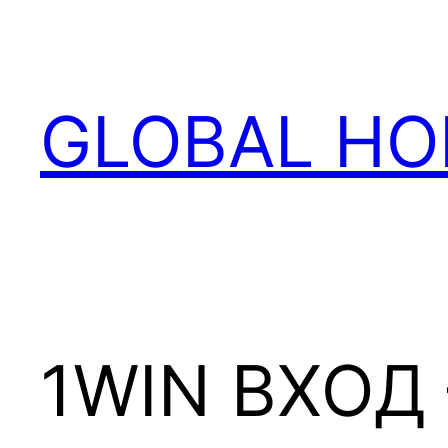
Skip
to
content
GLOBAL HO
1WIN ВХОД 