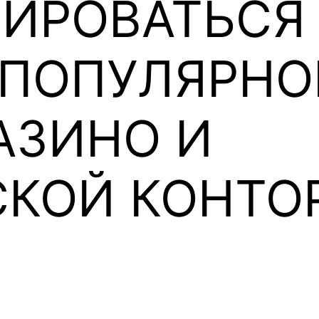
ИРОВАТЬСЯ 
А ПОПУЛЯРН
АЗИНО И
КОЙ КОНТОР