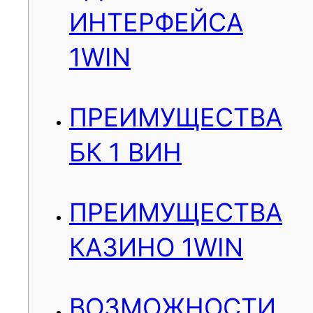
ИНТЕРФЕЙСА
1WIN
ПРЕИМУЩЕСТВА
БК 1 ВИН
ПРЕИМУЩЕСТВА
КАЗИНО 1WIN
ВОЗМОЖНОСТИ